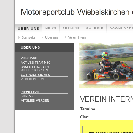
ÜBER UNS
NEWS
TERMINE
GALERIE
DOWNLOAD
Startseite
Über uns
Verein intern
ÜBER UNS
VORSTAND
AKTIVES TEAM MSC
UNSER HEIMATORT
WIEBELSKIRCHEN
SO FINDEN SIE UNS
VEREIN INTERN
IMPRESSUM
KONTAKT
VEREIN INTER
MITGLIED WERDEN
Termine
Chat