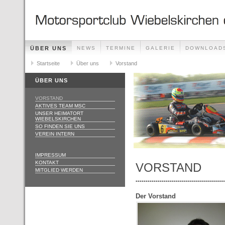
ÜBER UNS
NEWS
TERMINE
GALERIE
DOWNLOAD
Startseite
Über uns
Vorstand
ÜBER UNS
VORSTAND
AKTIVES TEAM MSC
UNSER HEIMATORT
WIEBELSKIRCHEN
SO FINDEN SIE UNS
VEREIN INTERN
IMPRESSUM
KONTAKT
VORSTAND
MITGLIED WERDEN
--------------------------------------------
Der Vorstand